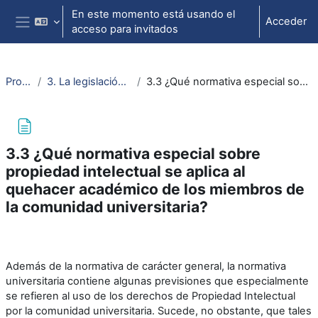
Salta al contenido principal
En este momento está usando el
Acceder
acceso para invitados
Panel lateral
Propiedad intelectual
3. La legislación sobre propiedad intelectual y la comunidad universitaria
3.3 ¿Qué normativa especial sobre propiedad intelectual se aplica al quehacer académico de los miembros de la comunidad universitaria?
3.3 ¿Qué normativa especial sobre
propiedad intelectual se aplica al
quehacer académico de los miembros de
la comunidad universitaria?
Requisitos de finalización
Además de la normativa de carácter general, la normativa
universitaria contiene algunas previsiones que especialmente
se refieren al uso de los derechos de Propiedad Intelectual
por la comunidad universitaria. Sucede, no obstante, que tales