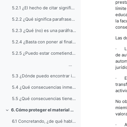
prest
5.2.1 ¿El hecho de citar significa que no hay plagio?
límite
educat
5.2.2 ¿Qué significa parafrasear?
la fa
conser
5.2.3 ¿Qué (no) es una paráfrasis?
Las d
5.2.4 ¿Basta con poner al final del trabajo una lista de obras consultadas?
· La 
5.2.5 ¿Puedo estar cometiendo plagio sin saberlo?
de au
autom
...
jurídi
5.3 ¿Dónde puedo encontrar imágenes que pueda reutilizar, citando a su autor?
· En 
trans
5.4 ¿Qué consecuencias inmediatas tienen las malas prácticas?
activi
5.5 ¿Qué consecuencias tienen las malas prácticas a largo plazo?
No ob
miemb
6. Cómo proteger el material docente o académico propio
Colapsar
valora
6.1 Concretando, ¿de qué hablamos cuando nos referimos a los derechos de autor?
· Así