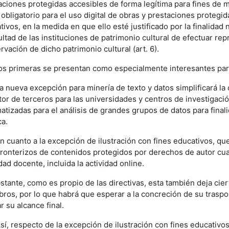
aciones protegidas accesibles de forma legítima para fines de min
 obligatorio para el uso digital de obras y prestaciones protegida
ivos, en la medida en que ello esté justificado por la finalidad 
cultad de las instituciones de patrimonio cultural de efectuar re
vación de dicho patrimonio cultural (art. 6).
os primeras se presentan como especialmente interesantes para
nueva excepción para minería de texto y datos simplificará la c
tor de terceros para las universidades y centros de investigaci
atizadas para el análisis de grandes grupos de datos para final
ca.
cuanto a la excepción de ilustración con fines educativos, que 
fronterizos de contenidos protegidos por derechos de autor cuan
dad docente, incluida la actividad online.
stante, como es propio de las directivas, esta también deja ci
ros, por lo que habrá que esperar a la concreción de su traspos
r su alcance final.
, respecto de la excepción de ilustración con fines educativos