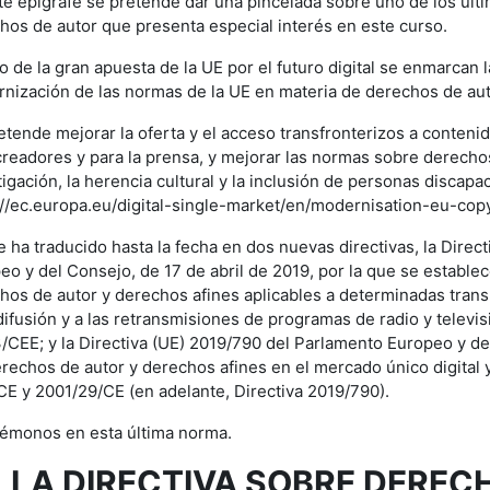
te epígrafe se pretende dar una pincelada sobre uno de los últ
hos de autor que presenta especial interés en este curso.
o de la gran apuesta de la UE por el futuro digital se enmarcan 
nización de las normas de la UE en materia de derechos de aut
etende mejorar la oferta y el acceso transfronterizos a contenid
creadores y para la prensa, y mejorar las normas sobre derechos
tigación, la herencia cultural y la inclusión de personas discapa
://ec.europa.eu/digital-single-market/en/modernisation-eu-copy
se ha traducido hasta la fecha en dos nuevas directivas, la Dire
eo y del Consejo, de 17 de abril de 2019, por la que se establec
hos de autor y derechos afines aplicables a determinadas tran
difusión y a las retransmisiones de programas de radio y televisi
/CEE; y la Directiva (UE) 2019/790 del Parlamento Europeo y del
erechos de autor y derechos afines en el mercado único digital y
CE y 2001/29/CE (en adelante, Directiva 2019/790).
émonos en esta última norma.
 LA DIRECTIVA SOBRE DEREC