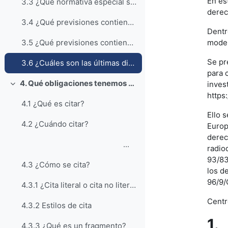
En es
3.3 ¿Qué normativa especial sobre propiedad intelectual se aplica al quehacer académico de los miembros de la comunidad universitaria?
derec
3.4 ¿Qué previsiones contiene la Ley Orgánica de Universidades y su normativa de desarrollo?
Dentr
moder
3.5 ¿Qué previsiones contienen los Estatutos de las Universidades?
Se pr
3.6 ¿Cuáles son las últimas directrices en relación a los derechos de autor y el Mercado Único Digital
para 
4. Qué obligaciones tenemos (cómo usar obras ajenas)
inves
Colapsar
https
4.1 ¿Qué es citar?
Ello 
4.2 ¿Cuándo citar?
Europ
derec
...
radio
93/83
4.3 ¿Cómo se cita?
los d
96/9/
4.3.1 ¿Cita literal o cita no literal?
Centr
4.3.2 Estilos de cita
1.
4.3.3 ¿Qué es un fragmento?