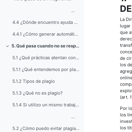
DE
...
La Di
4.4 ¿Dónde encuentro ayuda para aprender a citar?
lugar
que af
4.4.1 ¿Cómo generar automáticamente una referencia con la aplicación Citethisforme?
derech
trans
5. Qué pasa cuando no se respetan los derechos (ajenos) y obligaciones (propias)
Colapsar
conce
5.1 ¿Qué prácticas atentan contra la integridad académica?
de cir
los d
5.1.1 ¿Qué entendemos por plagio?
agreg
onlin
5.1.2 Tipos de plagio
compa
explo
5.1.3 ¿Qué no es plagio?
(art. 1
5.1.4 Si utilizo un mismo trabajo propio en distintas ocasiones, ¿estoy plagiando?
Por l
los l
...
inves
los ti
5.2 ¿Cómo puedo evitar plagiar?