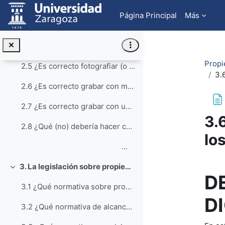
Salta al contenido principal
2.3.5 ¿Puedo colgar en mi curso de Moodle todo lo necesario para la clase?
Página Principal
Más
...
2.4 ¿Es lícito facilitar a los estudiantes un libro escaneado o fotocopiado?
Propi
2.5 ¿Es correcto fotografiar (o grabar) con mi dispositivo móvil el contenido de la pizarra?
3.
2.6 ¿Es correcto grabar con mi dispositivo móvil las exposiciones de mis compañeros?
2.7 ¿Es correcto grabar con un dispositivo móvil al profesor?
3.
2.8 ¿Qué (no) debería hacer con mis apuntes de clase?
lo
...
Req
3. La legislación sobre propiedad intelectual y la comunidad universitaria
Colapsar
D
3.1 ¿Qué normativa sobre propiedad intelectual se aplica al quehacer académico de los miembros de la comunidad universitaria?
D
3.2 ¿Qué normativa de alcance general sobre propiedad intelectual se aplica al quehacer académico de los miembros de la comunidad universitaria?