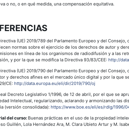
eva o no, o en qué medida, una compensación equitativa.
FERENCIAS
irectiva (UE) 2019/789 del Parlamento Europeo y del Consejo, de
lecen normas sobre el ejercicio de los derechos de autor y der
misiones en línea de los organismos de radiodifusión y a las r
isión, y por la que se modifica la Directiva 93/83/CEE:
http://dat
irectiva (UE) 2019/790 del Parlamento Europeo y del Consejo, d
tor y derechos afines en el mercado único digital y por la que s
29/CE:
http://data.europa.eu/eli/dir/2019/790/oj
eal Decreto Legislativo 1/1996, de 12 de abril, por el que se apr
edad Intelectual, regularizando, aclarando y armonizando las di
ia (versión consolidada):
https://www.boe.es/eli/es/rdlg/1996/0
ial del curso:
Buenas prácticas en el uso de la propiedad intelec
eso Guillén, Lola Hernández Ara, M. Clara Ubieto Artur y M. Isabe