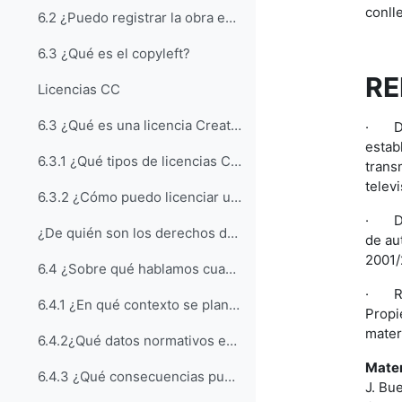
conll
6.2 ¿Puedo registrar la obra en algún registro oficial?
6.3 ¿Qué es el copyleft?
RE
Licencias CC
6.3 ¿Qué es una licencia Creative Commons?
·
D
estab
6.3.1 ¿Qué tipos de licencias CC hay?
trans
telev
6.3.2 ¿Cómo puedo licenciar una obra con licencia CC?
·
D
¿De quién son los derechos de autor de los materia...
de au
2001/
6.4 ¿Sobre qué hablamos cuando nos preguntamos de quién son los derechos de autor de los materiales docentes?
·
R
6.4.1 ¿En qué contexto se plantea la cuestión de los derechos de autor de los materiales docentes?
Propi
mater
6.4.2¿Qué datos normativos enmarcan la cuestión de la titularidad de los derechos de autor sobre los materiales docentes?
Mater
6.4.3 ¿Qué consecuencias pueden deducirse de los datos normativos relativos a la cuestión de la titularidad de los derechos de autor sobre los materiales docentes?
J. Bu