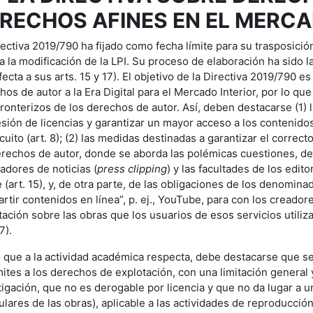
RECHOS AFINES EN EL MERCA
rectiva 2019/790 ha fijado como fecha límite para su trasposición
 a la modificación de la LPI. Su proceso de elaboración ha sido 
ecta a sus arts. 15 y 17). El objetivo de la Directiva 2019/790 
os de autor a la Era Digital para el Mercado Interior, por lo que
fronterizos de los derechos de autor. Así, deben destacarse (1) 
sión de licencias y garantizar un mayor acceso a los contenidos
cuito (art. 8); (2) las medidas destinadas a garantizar el correc
erechos de autor, donde se aborda las polémicas cuestiones, de 
adores de noticias (
press clipping
) y las facultades de los edi
e (art. 15), y, de otra parte, de las obligaciones de los denomin
rtir contenidos en línea”, p. ej., YouTube, para con los creadore
tación sobre las obras que los usuarios de esos servicios utili
7).
o que a la actividad académica respecta, debe destacarse que s
ímites a los derechos de explotación, con una limitación general 
tigación, que no es derogable por licencia y que no da lugar a 
tulares de las obras), aplicable a las actividades de reproducció