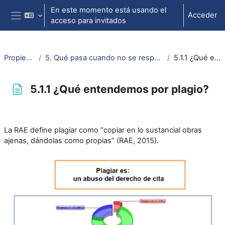
Salta al contenido principal
En este momento está usando el
Acceder
acceso para invitados
Panel lateral
Propiedad intelectual
5. Qué pasa cuando no se respetan los derechos (ajenos) y obligaciones (propias)
5.1.1 ¿Qué entendemos por plagio?
5.1.1 ¿Qué entendemos por plagio?
Requisitos de finalización
La RAE define plagiar como “copiar en lo sustancial obras
ajenas, dándolas como propias” (RAE, 2015).