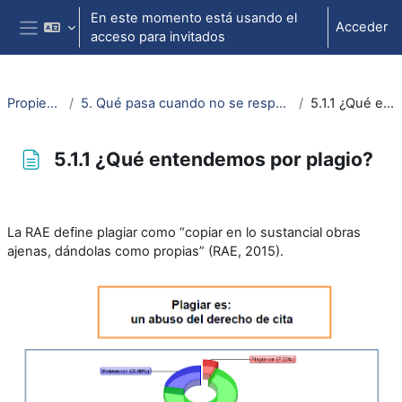
Salta al contenido principal
En este momento está usando el
Acceder
acceso para invitados
Panel lateral
Propiedad intelectual
5. Qué pasa cuando no se respetan los derechos (ajenos) y obligaciones (propias)
5.1.1 ¿Qué entendemos por plagio?
5.1.1 ¿Qué entendemos por plagio?
Requisitos de finalización
La RAE define plagiar como “copiar en lo sustancial obras
ajenas, dándolas como propias” (RAE, 2015).