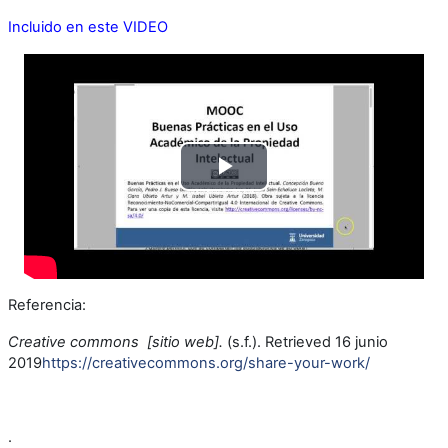
Incluido en este VIDEO
Reproducir
Vídeo
Referencia:
Creative commons [sitio web].
(s.f.). Retrieved 16 junio
2019
https://creativecommons.org/share-your-work/
.