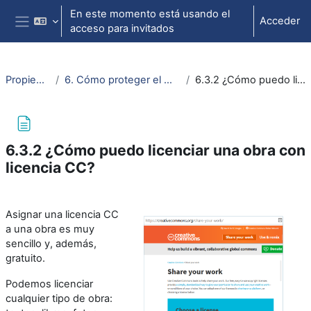
Salta al contenido principal
En este momento está usando el
Acceder
acceso para invitados
Panel lateral
Propiedad intelectual
6. Cómo proteger el material docente o académico propio
6.3.2 ¿Cómo puedo licenciar una obra con licencia CC?
6.3.2 ¿Cómo puedo licenciar una obra con
licencia CC?
Requisitos de finalización
Asignar una licencia CC
a una obra es muy
sencillo y, además,
gratuito.
Podemos licenciar
cualquier tipo de obra: