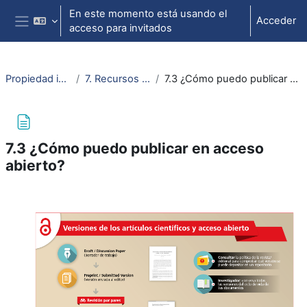
Salta al contenido principal
En este momento está usando el
Acceder
acceso para invitados
Panel lateral
Propiedad intelectual
7. Recursos en abierto
7.3 ¿Cómo puedo publicar en acceso abierto?
7.3 ¿Cómo puedo publicar en acceso
abierto?
Requisitos de finalización