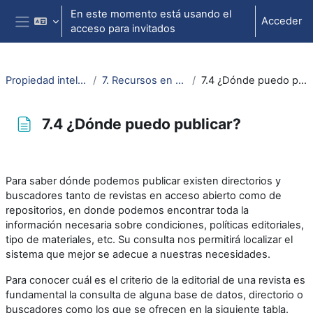
Salta al contenido principal
En este momento está usando el
Acceder
acceso para invitados
Panel lateral
Propiedad intelectual
7. Recursos en abierto
7.4 ¿Dónde puedo publicar?
7.4 ¿Dónde puedo publicar?
Requisitos de finalización
Para saber dónde podemos publicar existen directorios y
buscadores tanto de revistas en acceso abierto como de
repositorios, en donde podemos encontrar toda la
información necesaria sobre condiciones, políticas editoriales,
tipo de materiales, etc. Su consulta nos permitirá localizar el
sistema que mejor se adecue a nuestras necesidades.
Para conocer cuál es el criterio de la editorial de una revista es
fundamental la consulta de alguna base de datos, directorio o
buscadores como los que se ofrecen en la siguiente tabla.