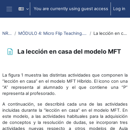
Skip to main content
You are currently using guest access
Log in
Side panel
NR_35411
MÓDULO 4: Micro Flip Teaching. Un método de Aula Invertida Híbrido
La lección en casa del modelo MFT
La lección en casa del modelo MFT
Completion requirements
La figura 1 muestra las distintas actividades que componen la
“lección en casa” en el modelo MFT Híbrido. El icono con una
“A” representa al alumnado y el que contiene una “P”
representa al profesorado.
A continuación, se describirá cada una de las actividades
incluidas durante la “lección en casa” en el modelo MFT. En
este modelo, a las actividades habituales para la adquisición
de conceptos y la resolución de dudas, se incorporan tres
actividades nuevas respecto a otros modelos de Aula