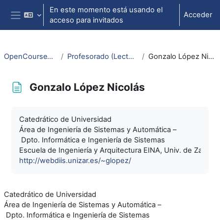
Salta al contenido principal
En este momento está usando el
Acceder
acceso para invitados
Panel lateral
OpenCourseWare
Profesorado (Lecturers)
Gonzalo López Nicolás
Gonzalo López Nicolás
Requisitos de finalización
Catedrático de Universidad
Área de Ingeniería de Sistemas y Automática –
Dpto. Informática e Ingeniería de Sistemas
Escuela de Ingeniería y Arquitectura EINA, Univ. de Zarago
http://webdiis.unizar.es/~glopez/
Catedrático de Universidad
Área de Ingeniería de Sistemas y Automática –
Dpto. Informática e Ingeniería de Sistemas