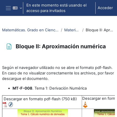
Salta al contenido principal
En este momento está usando el
Acceder
acceso para invitados
Panel lateral
Matemáticas. Grado en Ciencia y Tecnología de los alimentos
Materiales teóricos
Bloque II: Aproximación numérica
Bloque II: Aproximación numérica
Requisitos de finalización
Según el navegador utilizado no se abre el formato pdf-flash.
En caso de no visualizar correctamente los archivos, por favor
descargue el documento.
MT-F-008
. Tema 1: Derivación Numérica
Descargar en forma
Descargar en formato pdf-flash (750 kB)