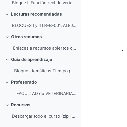
Bloque I: Función real de variable real PE-EPR-...
Lecturas recomendadas
Colapsar
BLOQUES I y II LR-B-001. ALEJANDRE, J.L., ALL...
Otros recursos
Colapsar
Enlaces a recursos abiertos o gratuitos accesible...
Guía de aprendizaje
Colapsar
Bloques temáticos Tiempo previsto de apr...
Profesorado
Colapsar
FACULTAD de VETERINARIA Dep...
Recursos
Colapsar
Descargar todo el curso (zip 172MB)