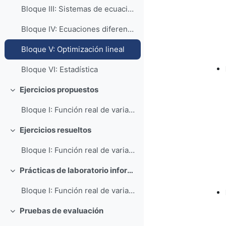
Bloque III: Sistemas de ecuaciones lineales
Bloque IV: Ecuaciones diferenciales de primer orden
Bloque V: Optimización lineal
Bloque VI: Estadística
Ejercicios propuestos
Colapsar
Bloque I: Función real de variable real EP-F-...
Ejercicios resueltos
Colapsar
Bloque I: Función real de variable real ER-F-00...
Prácticas de laboratorio informático
Colapsar
Bloque I: Función real de variable real PR-F-00...
Pruebas de evaluación
Colapsar