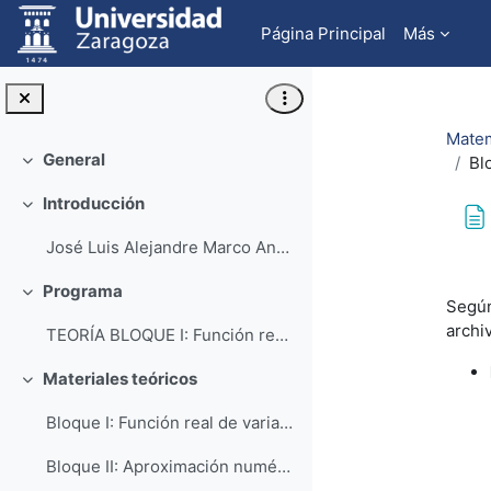
Salta al contenido principal
Página Principal
Más
Matem
General
Bl
Colapsar
Introducción
Colapsar
José Luis Alejandre Marco Ana Isa...
Req
Programa
Colapsar
Según
archi
TEORÍA BLOQUE I: Función real de variable r...
Materiales teóricos
Colapsar
Bloque I: Función real de variable real
Bloque II: Aproximación numérica