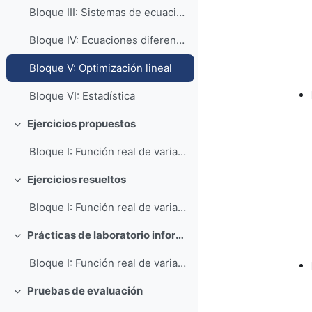
Bloque III: Sistemas de ecuaciones lineales
Bloque IV: Ecuaciones diferenciales de primer orden
Bloque V: Optimización lineal
Bloque VI: Estadística
Ejercicios propuestos
Collapse
Bloque I: Función real de variable real EP-F-...
Ejercicios resueltos
Collapse
Bloque I: Función real de variable real ER-F-00...
Prácticas de laboratorio informático
Collapse
Bloque I: Función real de variable real PR-F-00...
Pruebas de evaluación
Collapse