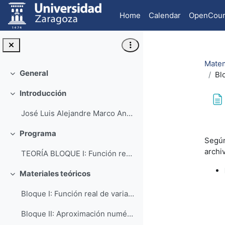
Skip to main content
Home
Calendar
OpenCour
Matem
General
Bl
Collapse
Introducción
Collapse
José Luis Alejandre Marco Ana Isa...
Com
Programa
Collapse
Según
archi
TEORÍA BLOQUE I: Función real de variable r...
Materiales teóricos
Collapse
Bloque I: Función real de variable real
Bloque II: Aproximación numérica