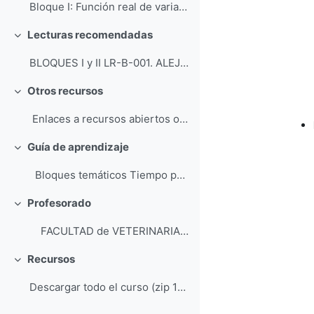
Bloque I: Función real de variable real PE-EPR-...
Lecturas recomendadas
Collapse
BLOQUES I y II LR-B-001. ALEJANDRE, J.L., ALL...
Otros recursos
Collapse
Enlaces a recursos abiertos o gratuitos accesible...
Guía de aprendizaje
Collapse
Bloques temáticos Tiempo previsto de apr...
Profesorado
Collapse
FACULTAD de VETERINARIA Dep...
Recursos
Collapse
Descargar todo el curso (zip 172MB)