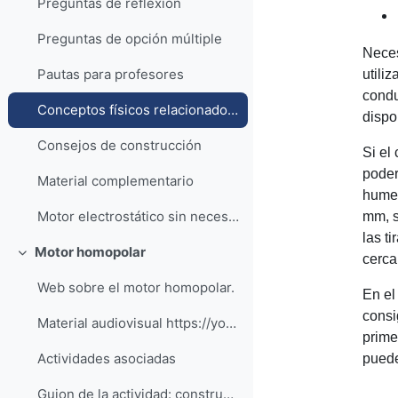
Preguntas de reflexión
Preguntas de opción múltiple
Neces
Pautas para profesores
utili
condu
Conceptos físicos relacionados con la actividad
dispo
Consejos de construcción
Si el
poder
Material complementario
humed
Motor electrostático sin necesidad de fuente de alto voltaje
mm, s
las ti
Motor homopolar
cerca
Colapsar
Web sobre el motor homopolar.
En el
consi
Material audiovisual https://youtu.be/qJkpcd0...
prime
Actividades asociadas
puede
Guion de la actividad: construye tu propio motor homopolar