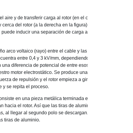
re y de transferir carga al rotor (en el centro en la figura). Pa
cerca del rotor (a la derecha en la figura). No es necesario que
e puede inducir una separación de carga al acercar una varilla c
arco voltaico (rayo) entre el cable y las tiras de aluminio del r
ncuentra entre 0,4 y 3 kV/mm, dependiendo de la presión atmosfé
una diferencia de potencial de entre esos valores a una distan
uestro motor electrostático. Se produce una transferencia de car
fuerza de repulsión y el rotor empieza a girar. Otra de las tiras p
 y se repita el proceso.
 consiste en una pieza metálica terminada en punta. Si se conecta
hacia el rotor. Así que las tiras de aluminio no sólo se ven rep
, al llegar al segundo polo se descargan, cerrando así el circu
s tiras de aluminio.