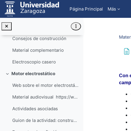
Salta al contenido principal
Preguntas de opción múltiple.
Página Principal
Más
Pautas para profesores
Conceptos físicos relacionados con la actividad
Mater
Consejos de construcción
Material complementario
Electroscopio casero
Req
Motor electrostático
Con e
Colapsar
campo
Web sobre el motor electrostático.
Material audiovisual https://www.youtube.co...
Actividades asociadas
Guion de la actividad: construye tu propio motor electrostático