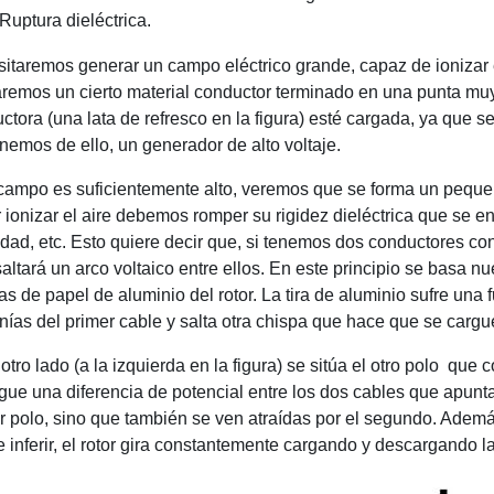
Ruptura dieléctrica.
itaremos generar un campo eléctrico grande, capaz de ionizar el ai
zaremos un cierto material conductor terminado en una punta muy 
ctora (una lata de refresco en la figura) esté cargada, ya que s
nemos de ello, un generador de alto voltaje.
 campo es suficientemente alto, veremos que se forma un pequeño 
 ionizar el aire debemos romper su rigidez dieléctrica que se e
ad, etc. Esto quiere decir que, si tenemos dos conductores con 
altará un arco voltaico entre ellos. En este principio se basa n
ras de papel de aluminio del rotor. La tira de aluminio sufre una 
nías del primer cable y salta otra chispa que hace que se cargue
 otro lado (a la izquierda en la figura) se sitúa el otro polo que
gue una diferencia de potencial entre los dos cables que apuntan 
r polo, sino que también se ven atraídas por el segundo. Además
 inferir, el rotor gira constantemente cargando y descargando la