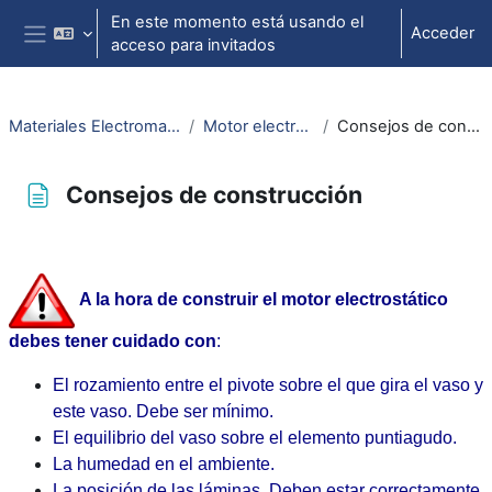
Salta al contenido principal
En este momento está usando el
Acceder
acceso para invitados
Panel lateral
Materiales Electromagnetismo
Motor electrostático
Consejos de construcción
Consejos de construcción
Requisitos de finalización
A la hora de construir el motor electrostático
debes tener cuidado con
:
El rozamiento entre el pivote sobre el que gira el vaso y
este vaso. Debe ser mínimo.
El equilibrio del vaso sobre el elemento puntiagudo.
La humedad en el ambiente.
La posición de las láminas. Deben estar correctamente