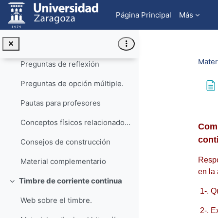
Salta al contenido principal
Material audiovisual https://youtu.be/RC1w90F...
Página Principal
Más
Actividades asociadas
Guion de la actividad: construye tu propio motor eléctrico
Mater
Preguntas de reflexión
Preguntas de opción múltiple.
Pautas para profesores
Req
Conceptos físicos relacionados con la actividad
Comp
cont
Consejos de construcción
Respo
Material complementario
en la
Timbre de corriente continua
Colapsar
1-. Q
Web sobre el timbre.
2-. E