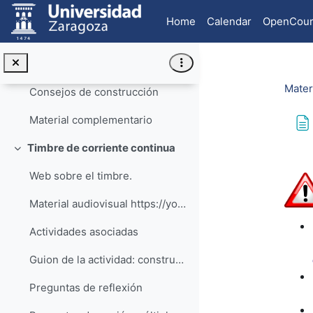
Skip to main content
Preguntas de opción múltiple.
Home
Calendar
OpenCour
Pautas para profesores
Conceptos físicos relacionados con la actividad
Mater
Consejos de construcción
Material complementario
Timbre de corriente continua
Collapse
Com
Web sobre el timbre.
Material audiovisual https://youtu.be/C-Naxs6...
Actividades asociadas
Guion de la actividad: construye tu propio timbre
Preguntas de reflexión