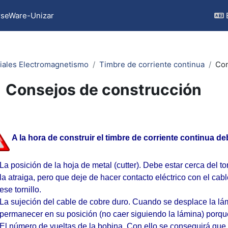
seWare-Unizar
iales Electromagnetismo
Timbre de corriente continua
Con
Consejos de construcción
pletion requirements
A la hora de construir el timbre de corriente continua d
La posición de la hoja de metal (cutter). Debe estar cerca del to
la atraiga, pero que deje de hacer contacto eléctrico con el ca
ese tornillo.
La sujeción del cable de cobre duro. Cuando se desplace la lá
permanecer en su posición (no caer siguiendo la lámina) porque s
El número de vueltas de la bobina. Con ello se conseguirá que 