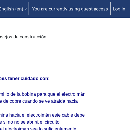
English ‎(en)‎
You are currently using guest access
Log in
sejos de construcción
ebes tener cuidado con
:
rnillo de la bobina para que el electroimán
ble de cobre cuando se ve atraída hacia
mina hacia el electroimán este cable debe
i no no se abrirá el circuito.
el electroimán sea lo suficientemente