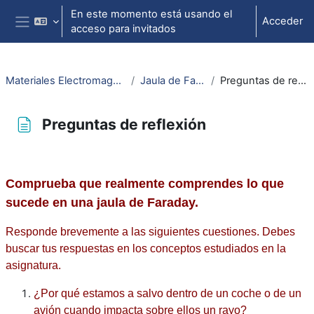
Salta al contenido principal
En este momento está usando el
Acceder
acceso para invitados
Panel lateral
Materiales Electromagnetismo
Jaula de Faraday
Preguntas de reflexión
Preguntas de reflexión
Requisitos de finalización
Comprueba que realmente comprendes lo que
sucede en una jaula de Faraday.
Responde brevemente a las siguientes cuestiones. Debes
buscar tus respuestas en los conceptos estudiados en la
asignatura.
¿Por qué estamos a salvo dentro de un coche o de un
avión cuando impacta sobre ellos un rayo?