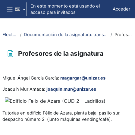
Salta al contenido principal
En este momento está usando el
Acceder
acceso para invitados
Panel lateral
ElectrotecniaAbierta
Documentación de la asignatura: transparencias de la asignatura, guiones de prácticas, problemas, apuntes... (PDF)
Profesores de la asignatura
Profesores de la asignatura
Requisitos de finalización
Miguel Ángel García García:
magargar@unizar.es
Joaquín Mur Amada:
joaquin.mur@unizar.es
Tutorías en edificio Félix de Azara, planta baja, pasillo sur,
despacho número 2 (junto máquinas vending/café).