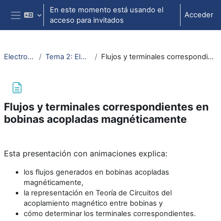
Salta al contenido principal
En este momento está usando el
Acceder
acceso para invitados
Panel lateral
ElectrotecniaAbierta
Tema 2: Elementos de circuitos
Flujos y terminales correspondientes en bobinas acopladas magnéticamente
Flujos y terminales correspondientes en
bobinas acopladas magnéticamente
Requisitos de finalización
Esta presentación con animaciones explica:
los flujos generados en bobinas acopladas
magnéticamente,
la representación en Teoría de Circuitos del
acoplamiento magnético entre bobinas y
cómo determinar los terminales correspondientes.