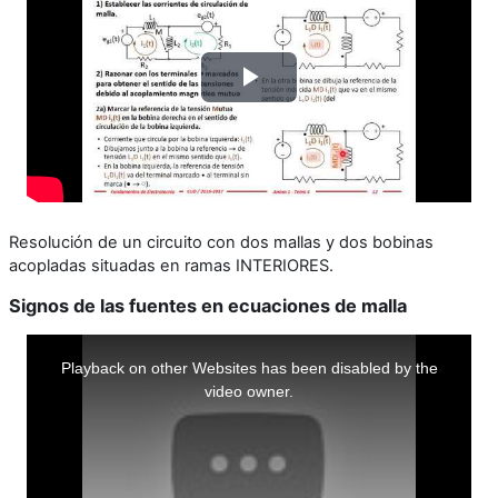
Reproducir
Vídeo
Resolución de un circuito con dos mallas y dos bobinas
acopladas situadas en ramas INTERIORES.
Signos de las fuentes en ecuaciones de malla
This
is
a
Playback on other Websites has been disabled by the
modal
window.
video owner.