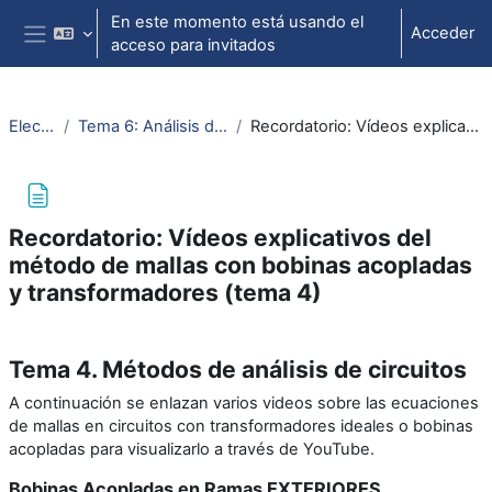
Salta al contenido principal
En este momento está usando el
Acceder
acceso para invitados
Panel lateral
ElectrotecniaAbierta
Tema 6: Análisis de circuitos en Régimen Estacionario Sinusoidal (RES)
Recordatorio: Vídeos explicativos del método de mallas con bobinas acopladas y transformadores (tema 4)
Recordatorio: Vídeos explicativos del
método de mallas con bobinas acopladas
y transformadores (tema 4)
Requisitos de finalización
Tema 4. Métodos de análisis de circuitos
A continuación se enlazan varios videos sobre las ecuaciones
de mallas en circuitos con transformadores ideales o bobinas
acopladas para visualizarlo a través de YouTube.
Bobinas Acopladas en Ramas EXTERIORES