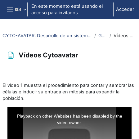
Salta al contenido principal
En este momento está usando el
Acceder
acceso para invitados
Panel lateral
CYTO-AVATAR: Desarrollo de un sistema interactivo de aprendizaje
General
Vídeos Cytoavatar
Vídeos Cytoavatar
Requisitos de finalización
El vídeo 1 muestra el procedimiento para contar y sembrar las
células e inducir su entrada en mitosis para expandir la
población.
This
is
a
Playback on other Websites has been disabled by the
modal
window.
video owner.