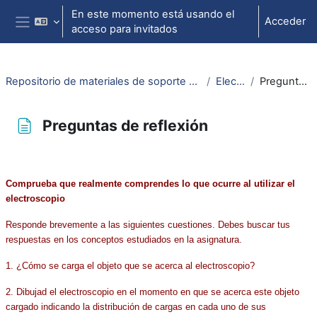
Salta al contenido principal
En este momento está usando el
Acceder
acceso para invitados
Panel lateral
Repositorio de materiales de soporte para la docencia de la física universitaria II
Electroscopio
Preguntas de reflexión
Preguntas de reflexión
Requisitos de finalización
Comprueba que realmente comprendes lo que ocurre al utilizar el
electroscopio
Responde brevemente a las siguientes cuestiones. Debes buscar tus
respuestas en los conceptos estudiados en la asignatura.
1. ¿Cómo se carga el objeto que se acerca al electroscopio?
2. Dibujad el electroscopio en el momento en que se acerca este objeto
cargado indicando la distribución de cargas en cada uno de sus