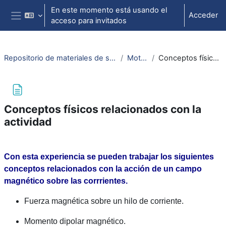
Salta al contenido principal
En este momento está usando el
Acceder
acceso para invitados
Panel lateral
Repositorio de materiales de soporte para la docencia de la física universitaria II
Motor homopolar
Conceptos físicos relacionados con la actividad
Conceptos físicos relacionados con la
actividad
Requisitos de finalización
Con esta experiencia se pueden trabajar los siguientes
conceptos relacionados con la acción de un campo
magnético sobre las corrrientes.
Fuerza magnética sobre un hilo de corriente.
Momento dipolar magnético.