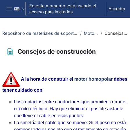
Salta al contenido principal
En este momento está usando el
Acceder
acceso para invitados
Panel lateral
Repositorio de materiales de soporte para la docencia de la física universitaria II
Motor homopolar
Consejos de construcción
Consejos de construcción
Requisitos de finalización
A la hora de construir el
motor homopolar
debes
tener cuidado con
:
Los contactos entre conductores que permiten cerrar el
circuito eléctrico. Hay que eliminar el posible aislante
que lleve el cable en esos puntos.
La simetría del cable que se mueve. Si el peso no está
compensado es posible que el movimiento de rotación