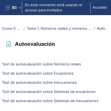
Salta al contenido principal
En este momento está usando el
Acceder
acceso para invitados
Panel lateral
Curso 0 Matem ADE...
Tema 1. Números reales y números complejos. Ecuaciones e inecuaciones
Autoevaluación
Autoevaluación
Requisitos de finalización
Test de autoevaluación sobre Números relaes
Test de autoevaluación sobre Ecuaciones
Test de autoevaluación sobre Inecuaciones
Test de autoevaluación sobre Sistemas de ecuaciones
Test de autoevaluación sobre Sistemas de inecuaciones