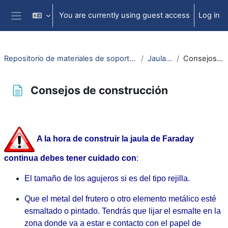
Skip to main content
You are currently using guest access
Log in
Side panel
Repositorio de materiales de soporte para la docencia de la física universitaria II
Jaula de Faraday
Consejos de construcción
Consejos de construcción
Completion requirements
A la hora de construir la jaula de Faraday
continua debes tener cuidado con
:
El tamaño de los agujeros si es del tipo rejilla.
Que el metal del frutero o otro elemento metálico esté
esmaltado o pintado. Tendrás que lijar el esmalte en la
zona donde va a estar e contacto con el papel de