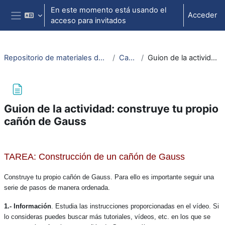
Salta al contenido principal
En este momento está usando el
Acceder
acceso para invitados
Panel lateral
Repositorio de materiales de soporte para la docencia de la física universitaria II
Cañón de Gauss
Guion de la actividad: construye tu propio cañón de Gauss
Guion de la actividad: construye tu propio
cañón de Gauss
Requisitos de finalización
TAREA: Construcción de un cañón de Gauss
Construye tu propio cañón de Gauss. Para ello es importante seguir una
serie de pasos de manera ordenada.
1.- Información
. Estudia las instrucciones proporcionadas en el vídeo. Si
lo consideras puedes buscar más tutoriales, vídeos, etc. en los que se