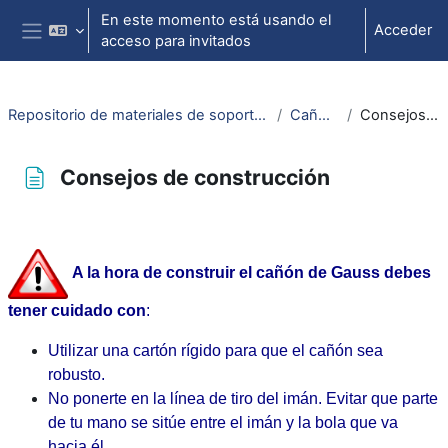
Salta al contenido principal
En este momento está usando el
Acceder
acceso para invitados
Panel lateral
Repositorio de materiales de soporte para la docencia de la física universitaria II
Cañón de Gauss
Consejos de construcción
Consejos de construcción
Requisitos de finalización
A la hora de construir el cañón de Gauss debes
tener cuidado con
:
Utilizar una cartón rígido para que el cañón sea
robusto.
No ponerte en la línea de tiro del imán. Evitar que parte
de tu mano se sitúe entre el imán y la bola que va
hacia él.