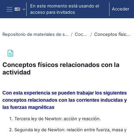
Salta al contenido principal
En este momento está usando el
Acceder
acceso para invitados
Panel lateral
Repositorio de materiales de soporte para la docencia de la física universitaria II
Coche de Newton
Conceptos físicos relacionados con la actividad
Conceptos físicos relacionados con la
actividad
Requisitos de finalización
Con esta experiencia se pueden trabajar los siguientes
conceptos relacionados con las corrientes inducidas y
las fuerzas magnéticas
Tercera ley de Newton: acción y reacción.
Segunda ley de Newton: relación entre fuerza, masa y