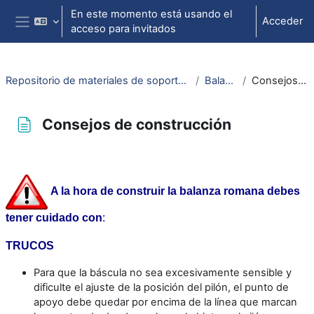
Salta al contenido principal
En este momento está usando el
Acceder
acceso para invitados
Panel lateral
Repositorio de materiales de soporte para la docencia de la física universitaria II
Balanza romana
Consejos de construcción
Consejos de construcción
Requisitos de finalización
A la hora de construir la balanza romana debes
tener cuidado con
:
TRUCOS
Para que la báscula no sea excesivamente sensible y
dificulte el ajuste de la posición del pilón, el punto de
apoyo debe quedar por encima de la línea que marcan