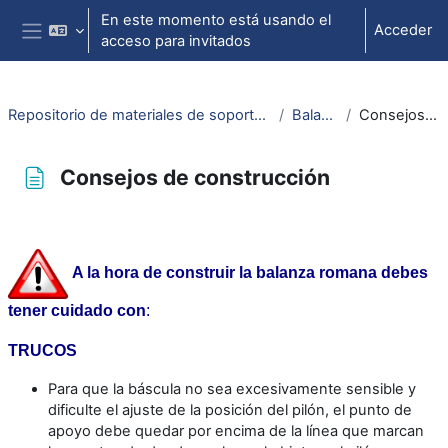
Salta al contenido principal
En este momento está usando el
Acceder
acceso para invitados
Panel lateral
Repositorio de materiales de soporte para la docencia de la física universitaria II
Balanza romana
Consejos de construcción
Consejos de construcción
Requisitos de finalización
A la hora de construir la balanza romana debes
tener cuidado con
:
TRUCOS
Para que la báscula no sea excesivamente sensible y
dificulte el ajuste de la posición del pilón, el punto de
apoyo debe quedar por encima de la línea que marcan