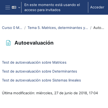
Salta al contenido principal
En este momento está usando el
Acceder
acceso para invitados
Panel lateral
Curso 0 Matem ADE...
Tema 5. Matrices, determinantes y sistemas de ecuaciones lineales
Autoevaluación
Autoevaluación
Requisitos de finalización
Test de autoevaluación sobre Matrices
Test de autoevaluación sobre Determinantes
Test de autoevaluación sobre Sistemas lineales
Última modificación: miércoles, 27 de junio de 2018, 17:04