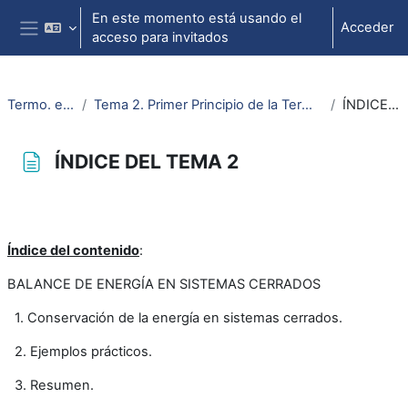
Salta al contenido principal
En este momento está usando el
Acceder
acceso para invitados
Panel lateral
Termo. e ing. Térmica
Tema 2. Primer Principio de la Termodinámica aplicado a sistemas cerrados
ÍNDICE DEL TEMA 2
ÍNDICE DEL TEMA 2
Requisitos de finalización
Índice del contenido
:
BALANCE DE ENERGÍA EN SISTEMAS CERRADOS
1. Conservación de la energía en sistemas cerrados.
2. Ejemplos prácticos.
3. Resumen.