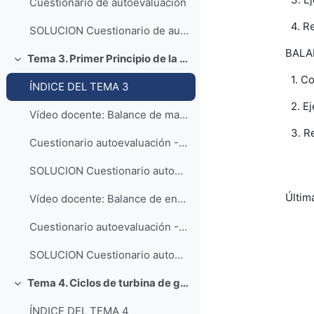
Cuestionario de autoevaluación
4. R
SOLUCION Cuestionario de autoevaluación
BALA
Tema 3. Primer Principio de la Termodinámica aplicado a sistemas abiertos
Colapsar
1. Co
ÍNDICE DEL TEMA 3
2. Ej
Vídeo docente: Balance de masa en sistemas abiertos
3. R
Cuestionario autoevaluación - Balance de masa
SOLUCION Cuestionario autoevaluación - Balance de masa
Últim
Vídeo docente: Balance de energía en sistemas abiertos
Cuestionario autoevaluación - Balance de energía
SOLUCION Cuestionario autoevaluación - Balance de energía
Tema 4. Ciclos de turbina de gas
Colapsar
ÍNDICE DEL TEMA 4