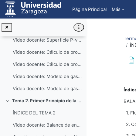
Salta al contenido principal
Tema 1. Cálculo de propiedades de las sustancias puras
Colapsar
Página Principal
Más
ÍNDICE DEL TEMA 1
Vídeo docente: Cambios de fase de una sustancia pura a presión constante
Termo
Vídeo docente: Superficie P-v-T de una sustancia pura
ÍN
Vídeo docente: Cálculo de propiedades de una sustancia real mediante tablas
Vídeo docente: Cálculo de propiedades de líquido subenfriado
Req
Vídeo docente: Modelo de gas ideal - ecuación térmica de estado
Vídeo docente: Modelo de gas ideal - cálculo de propiedades
Índic
Tema 2. Primer Principio de la Termodinámica aplicado a sistemas cerrados
BALA
Colapsar
1. Fl
ÍNDICE DEL TEMA 2
2. Co
Vídeo docente: Balance de energía en sistemas cerrados
3. Ej