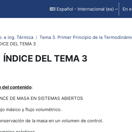
Español - Internacional ‎(es)‎
En e
. e ing. Térmica
Tema 3. Primer Principio de la Termodinámic
DICE DEL TEMA 3
ÍNDICE DEL TEMA 3
uisitos de finalización
e del contenido
:
NCE DE MASA EN SISTEMAS ABIERTOS
ujo másico y flujo volumétrico.
nservación de la masa en un volumen de control.
emplos prácticos.