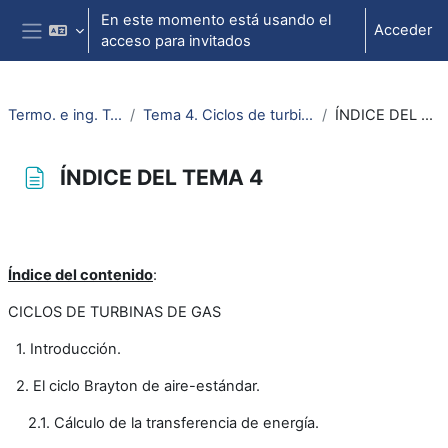
Salta al contenido principal
En este momento está usando el
Acceder
acceso para invitados
Panel lateral
Termo. e ing. Térmica
Tema 4. Ciclos de turbina de gas
ÍNDICE DEL TEMA 4
ÍNDICE DEL TEMA 4
Requisitos de finalización
Índice del contenido
:
CICLOS DE TURBINAS DE GAS
1. Introducción.
2. El ciclo Brayton de aire-estándar.
2.1. Cálculo de la transferencia de energía.