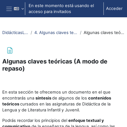
Salta al contenido principal
En este momento está usando el
Acceder
acceso para invitados
Panel lateral
DidácticasLenguaCastLiter
4. Algunas claves teóricas (a modo de repaso)
Algunas claves teóricas (A modo de repaso)
Algunas claves teóricas (A modo de
repaso)
Requisitos de finalización
En esta sección te ofrecemos un documento en el que
encontrarás una
síntesis
de algunos de los
contenidos
teóricos
cursados en las asignaturas de Didáctica de la
Lengua y de Literatura Infantil y Juvenil.
Podrás recordar los principios del
enfoque textual y
comunicativo
de la enseñanza de la lengua, así como las