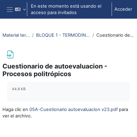
Salta al contenido principal
En este momento está usando el
Acceder
acceso para invitados
Panel lateral
Material termodinámica e ing. térmica
BLOQUE 1 - TERMODINÁMICA: Tema 2. Primer Principio de la Termodinámica
Cuestionario de autoevaluacion - Procesos politrópicos
Cuestionario de autoevaluacion -
Procesos politrópicos
Requisitos de finalización
44.6 KB
Haga clic en
05A-Cuestionario autoevaluacion v23.pdf
para
ver el archivo.