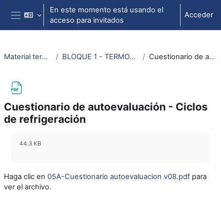
Salta al contenido principal
En este momento está usando el
Acceder
acceso para invitados
Panel lateral
Material termodinámica e ing. térmica
BLOQUE 1 - TERMODINÁMICA: Tema 6. Ciclos de refrigeración
Cuestionario de autoevaluación - Ciclos de refrigeración
Cuestionario de autoevaluación - Ciclos
de refrigeración
Requisitos de finalización
44.3 KB
Haga clic en
05A-Cuestionario autoevaluacion v08.pdf
para
ver el archivo.