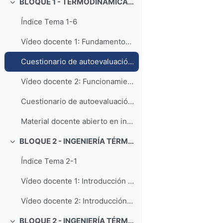
BLOQUE 1 - TERMODINÁMICA: Tema 6. Ciclos de refrigeración
Colapsar
Índice Tema 1-6
Vídeo docente 1: Fundamentos básicos de ciclos de refrigeración
Cuestionario de autoevaluación - Ciclos de refrigeración
Vídeo docente 2: Funcionamiento básico de un frigorífico doméstico
Cuestionario de autoevaluación - Frigorífico doméstico
Material docente abierto en inglés: Sistemas de refrigeración y bomba de calor (Fuente: Moran, Shapiro, Boettner, Bailey - Fundamentals of Engineering Thermodynamics, 8th Edition)
BLOQUE 2 - INGENIERÍA TÉRMICA: Tema 1. Transmisión de calor - Introducción a la conducción
Colapsar
Índice Tema 2-1
Vídeo docente 1: Introducción a la conducción: Ley de Fourier y Ecuación de difusión de calor (Parte 1-Ley de Fourier)
Vídeo docente 2: Introducción a la conducción: Ley de Fourier y Ecuación de difusión de calor (Parte 2-Ecuación de difusión de calor)
BLOQUE 2 - INGENIERÍA TÉRMICA: Tema 2. Transmisión de calor - Conducción unidimensional estacionaria (problemas activos)