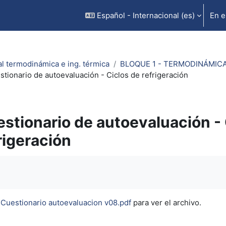
Español - Internacional ‎(es)‎
En e
al termodinámica e ing. térmica
BLOQUE 1 - TERMODINÁMICA: T
stionario de autoevaluación - Ciclos de refrigeración
stionario de autoevaluación - 
rigeración
inalización
Cuestionario autoevaluacion v08.pdf
para ver el archivo.