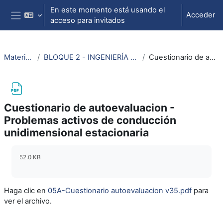
Salta al contenido principal
En este momento está usando el
Acceder
acceso para invitados
Panel lateral
Material termodinámica e ing. térmica
BLOQUE 2 - INGENIERÍA TÉRMICA: Tema 2. Transmisión de calor - Conducción unidimensional estacionaria (problemas activos)
Cuestionario de autoevaluacion - Problemas activos de conducción unidimensional estacionaria
Cuestionario de autoevaluacion -
Problemas activos de conducción
unidimensional estacionaria
Requisitos de finalización
52.0 KB
Haga clic en
05A-Cuestionario autoevaluacion v35.pdf
para
ver el archivo.