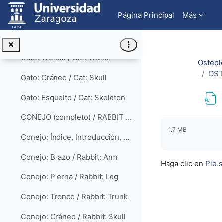
Salta al contenido principal
Página Principal
Más
Gato: Brazo / Cat: Arm
Gato: Pierna / Cat: Leg
Gato: Tronco / Cat: Trunk
Osteol
OST
Gato: Cráneo / Cat: Skull
Gato: Esquelto / Cat: Skeleton
CONEJO (completo) / RABBIT (full)
Requisitos de f
1.7 MB
Conejo: Índice, Introducción, Método / Rabbit: Index, Introduction, Method
Conejo: Brazo / Rabbit: Arm
Haga clic en
Pie.
Conejo: Pierna / Rabbit: Leg
Conejo: Tronco / Rabbit: Trunk
Conejo: Cráneo / Rabbit: Skull