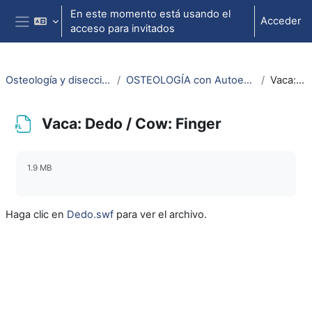
Salta al contenido principal
En este momento está usando el
Acceder
acceso para invitados
Panel lateral
Osteología y disección animal / Animal osteology and dissection
OSTEOLOGÍA con Autoestereoscopía-3D / OSTEOLOGY with Selfstereoscopy-3D
Vaca: Dedo / Cow: Finger
Vaca: Dedo / Cow: Finger
Requisitos de finalización
1.9 MB
Haga clic en
Dedo.swf
para ver el archivo.