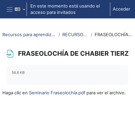
Salta al contenido principal
En este momento está usando el
Acceder
acceso para invitados
Panel lateral
Recursos para aprendizaje de lengua aragonesa
RECURSOS DIDACTICOS
FRASEOLOCHÍA DE CHABIER TIERZ
FRASEOLOCHÍA DE CHABIER TIERZ
Requisitos de finalización
56.6 KB
Haga clic en
Seminario Fraseolochía.pdf
para ver el archivo.