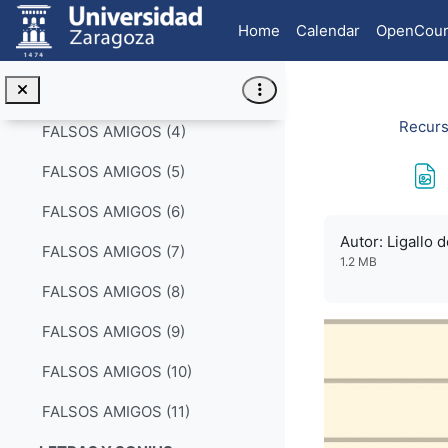
Skip to main content
FALSOS AMIGOS EN ARAGONÉS (1)
Home
Calendar
OpenCour
FALSOS AMIGOS (2)
FALSOS AMIGOS (3)
Recurs
FALSOS AMIGOS (4)
FALSOS AMIGOS (5)
FALSOS AMIGOS (6)
Completion re
Autor: Ligallo 
FALSOS AMIGOS (7)
1.2 MB
FALSOS AMIGOS (8)
FALSOS AMIGOS (9)
FALSOS AMIGOS (10)
FALSOS AMIGOS (11)