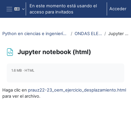
Salta al contenido principal
En este momento está usando el
Acceder
acceso para invitados
Panel lateral
Python en ciencias e ingeniería: tutoriales basados en ejemplos (2024)
ONDAS ELECTROMAGNÉTICAS
Jupyter notebook (html)
Jupyter notebook (html)
Requisitos de finalización
1.6 MB · HTML
Haga clic en
prauz22-23_oem_ejercicio_desplazamiento.html
para ver el archivo.