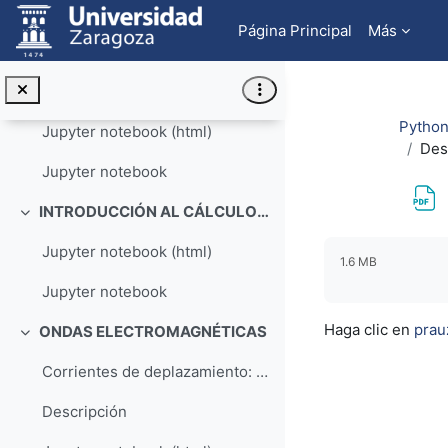
Salta al contenido principal
Dr. Sergio Gutiérrez RodrigoUniversidad de Zaragoz...
Página Principal
Más
El curso Python en ciencias e ingeniería: tutorial...
INTRODUCCIÓN A PYTHON
Colapsar
Python
Jupyter notebook (html)
Des
Jupyter notebook
INTRODUCCIÓN AL CÁLCULO VECTORIAL CON PYTHON
Colapsar
Requisitos de f
Jupyter notebook (html)
1.6 MB
Jupyter notebook
Haga clic en
prau
ONDAS ELECTROMAGNÉTICAS
Colapsar
Corrientes de deplazamiento: carga de un condensad...
Descripción