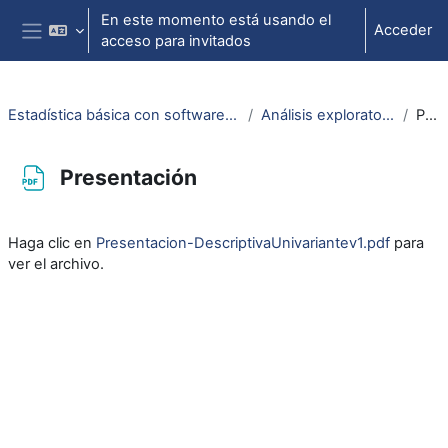
Salta al contenido principal
En este momento está usando el
Acceder
acceso para invitados
Panel lateral
Estadística básica con software específico y de propósito general con carácter multidisciplinar
Análisis exploratorio de datos: descriptiva de una variable
Presentación
Presentación
Requisitos de finalización
Haga clic en
Presentacion-DescriptivaUnivariantev1.pdf
para
ver el archivo.