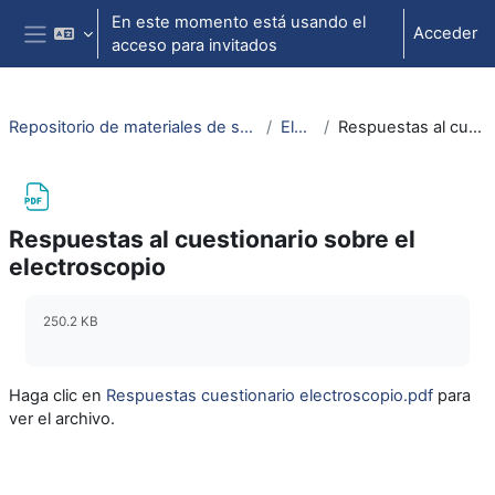
Salta al contenido principal
En este momento está usando el
Acceder
acceso para invitados
Panel lateral
Repositorio de materiales de soporte para la docencia de la física universitaria II
Electroscopio
Respuestas al cuestionario sobre el electroscopio
Respuestas al cuestionario sobre el
electroscopio
Requisitos de finalización
250.2 KB
Haga clic en
Respuestas cuestionario electroscopio.pdf
para
ver el archivo.