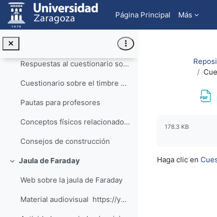
Salta al contenido principal
Actividades asociadas
Página Principal
Más
Guion de la actividad: construye tu propio timbre
Preguntas de reflexión
Reposit
Respuestas al cuestionario sobre el timbre de corriente continua
Cue
Cuestionario sobre el timbre de corriente continua
Pautas para profesores
Requisitos de f
Conceptos físicos relacionados con la actividad
178.3 KB
Consejos de construcción
Haga clic en
Cues
Jaula de Faraday
Colapsar
Web sobre la jaula de Faraday
Material audiovisual https://youtu.be/B...