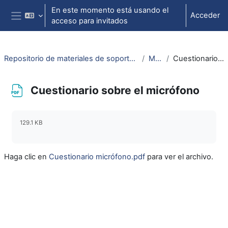
Salta al contenido principal
En este momento está usando el
Acceder
acceso para invitados
Panel lateral
Repositorio de materiales de soporte para la docencia de la física universitaria II
Micrófono
Cuestionario sobre el micrófono
Cuestionario sobre el micrófono
Requisitos de finalización
129.1 KB
Haga clic en
Cuestionario micrófono.pdf
para ver el archivo.